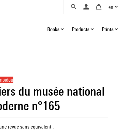
en
Books
Products
Prints
ompidou
iers du musée national
oderne n°165
une revue sans équivalent :