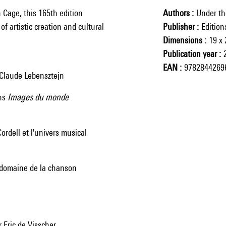
 Cage, this 165th edition
Authors
Under th
f artistic creation and cultural
Publisher
Editio
Dimensions
19 x
Publication year
EAN
9782844269
n-Claude Lebensztejn
ans
Images du monde
rdell et l'univers musical
e domaine de la chanson
r Eric de Visscher