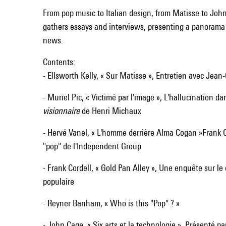
From pop music to Italian design, from Matisse to John
gathers essays and interviews, presenting a panorama o
news.
Contents:
- Ellsworth Kelly, « Sur Matisse », Entretien avec Jea
- Muriel Pic, « Victimé par l'image », L'hallucination d
visionnaire
de Henri Michaux
- Hervé Vanel, « L'homme derrière Alma Cogan »Frank Co
"pop" de l'Independent Group
- Frank Cordell, « Gold Pan Alley », Une enquête sur l
populaire
- Reyner Banham, « Who is this "Pop" ? »
- John Cage, « Six arts et la technologie », Présenté pa