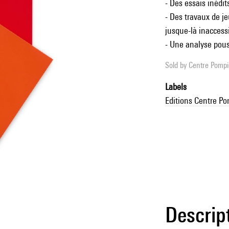
- Des essais inédit
- Des travaux de j
jusque-là inaccessi
- Une analyse pouss
Sold by
Centre Pompid
Labels
Editions Centre P
Descrip