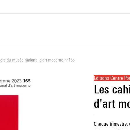
iers du musée national d'art moderne n°165
Editions Centre P
Les cah
d'art m
Chaque trimestre, 