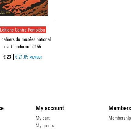
Editions Centre Pompidou
 cahiers du musées national
d'art moderne n°155
Current price
€ 23
€ 21.85
MEMBER
ce
My account
Members
My cart
Membership
My orders