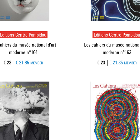
Editions Centre Pompidou
Editions Centre Pompido
ahiers du musée national d'art
Les cahiers du musée national
moderne n°164
moderne n°163
Current price
Current price
€ 23
€ 21.85
€ 23
€ 21.85
MEMBER
MEMBER