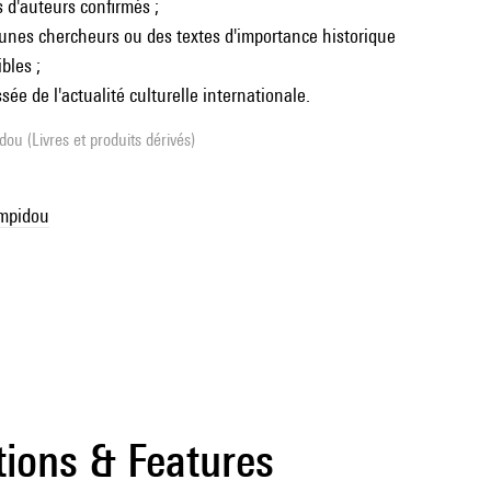
s d'auteurs confirmés ;
eunes chercheurs ou des textes d'importance historique
bles ;
ée de l'actualité culturelle internationale.
ou (Livres et produits dérivés)
ompidou
tions & Features