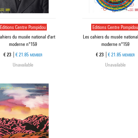
Editions Centre Pompidou
Editions Centre Pompido
ahiers du musée national d'art
Les cahiers du musée national
moderne n°159
moderne n°159
Current price
Current price
€ 23
€ 21.85
€ 23
€ 21.85
MEMBER
MEMBER
Unavailable
Unavailable