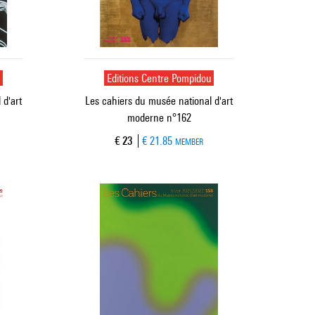
u
Editions Centre Pompidou
 d'art
Les cahiers du musée national d'art
moderne n°162
Current price
€ 23
€ 21.85
MEMBER