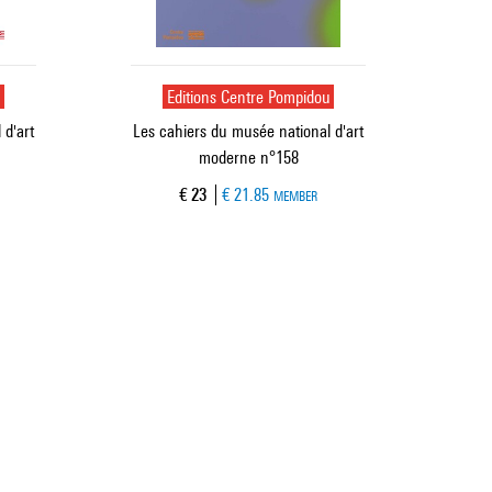
u
Editions Centre Pompidou
 d'art
Les cahiers du musée national d'art
moderne n°158
Current price
€ 23
€ 21.85
MEMBER