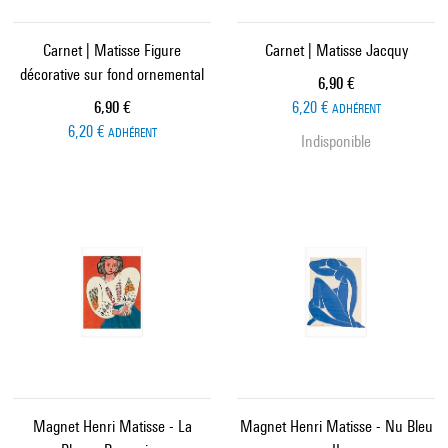
Carnet | Matisse Figure
Carnet | Matisse Jacquy
décorative sur fond ornemental
Prix ​​actuel
6,90 €
Prix ​​actuel
6,90 €
6,20 €
ADHÉRENT
6,20 €
ADHÉRENT
Indisponible
Magnet Henri Matisse - La
Magnet Henri Matisse - Nu Bleu