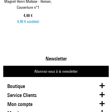
Magnet Henri Matisse - Roman,
Couverture n°1
Prix ​​actuel
4,90 €
4,40 €
ADHÉRENT
Newsletter
Abonnez-vous à la newsletter
Boutique
Service Clients
Mon compte