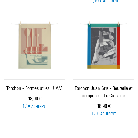
11,40 €
ADHÉRENT
Torchon - Formes utiles | UAM
Torchon Juan Gris - Bouteille et
compotier | Le Cubisme
Prix ​​actuel
18,90 €
Prix ​​actuel
17 €
18,90 €
ADHÉRENT
17 €
ADHÉRENT