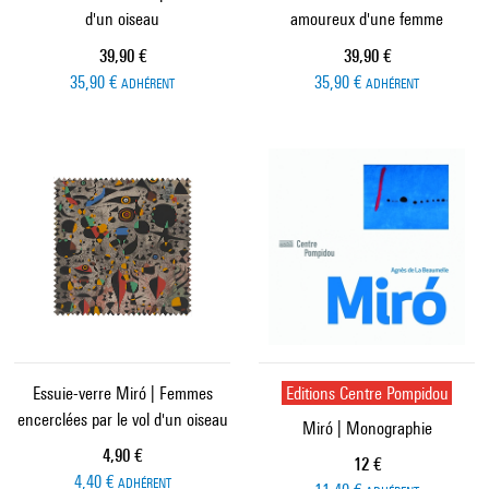
d'un oiseau
amoureux d'une femme
Prix ​​actuel
Prix ​​actuel
39,90 €
39,90 €
35,90 €
35,90 €
ADHÉRENT
ADHÉRENT
Essuie-verre Miró | Femmes
Editions Centre Pompidou
encerclées par le vol d'un oiseau
Miró | Monographie
Prix ​​actuel
4,90 €
Prix ​​actuel
12 €
4,40 €
ADHÉRENT