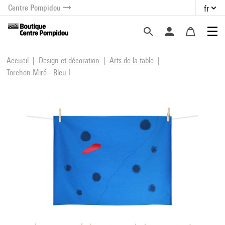
Centre Pompidou
fr
au contenu
 au menu
Accueil
Design et décoration
Arts de la table
Torchon Miró - Bleu I