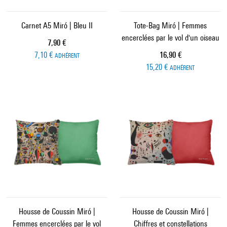
Carnet A5 Miró | Bleu II
Tote-Bag Miró | Femmes
encerclées par le vol d'un oiseau
Prix ​​actuel
7,90 €
Prix ​​actuel
7,10 €
16,90 €
ADHÉRENT
15,20 €
ADHÉRENT
Housse de Coussin Miró |
Housse de Coussin Miró |
Femmes encerclées par le vol
Chiffres et constellations