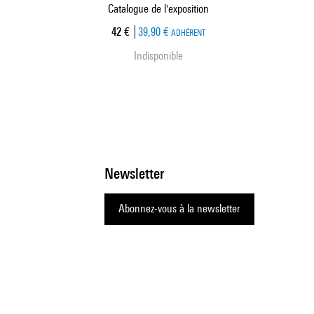
Catalogue de l'exposition
Prix ​​actuel
42 €
39,90 €
ADHÉRENT
Indisponible
Newsletter
Abonnez-vous à la newsletter