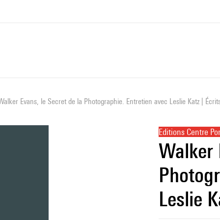
Walker Evans, le Secret de la Photographie. Entretien avec Leslie Katz | Écrit
Editions Centre P
Walker 
Photogr
Leslie K