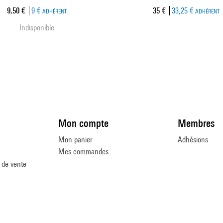
Prix ​​actuel
Prix ​​actuel
9,50 €
9 €
35 €
33,25 €
ADHÉRENT
ADHÉRENT
Indisponible
Mon compte
Membres
Mon panier
Adhésions
Mes commandes
 de vente