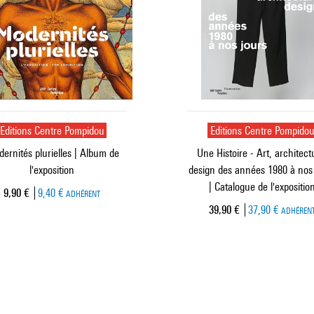
Editions Centre Pompidou
Editions Centre Pompido
ernités plurielles | Album de
Une Histoire - Art, architect
l'exposition
design des années 1980 à nos
| Catalogue de l'expositio
Prix ​​actuel
9,90 €
9,40 €
ADHÉRENT
Prix ​​actuel
39,90 €
37,90 €
ADHÉREN