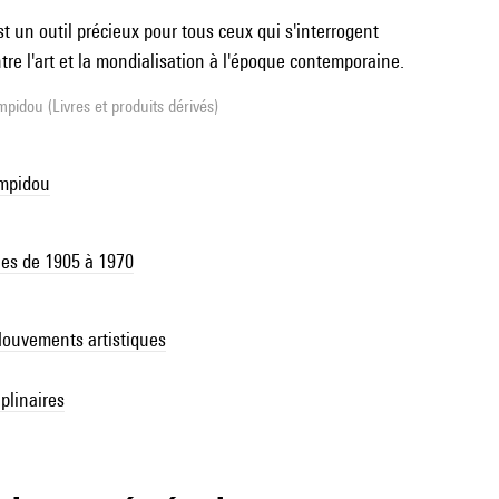
t un outil précieux pour tous ceux qui s'interrogent
ntre l'art et la mondialisation à l'époque contemporaine.
pidou (Livres et produits dérivés)
ompidou
les de 1905 à 1970
 Mouvements artistiques
plinaires