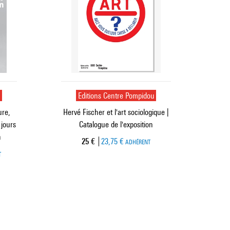
u
Editions Centre Pompidou
ure,
Hervé Fischer et l'art sociologique |
 jours
Catalogue de l'exposition
n
Prix ​​actuel
25 €
23,75 €
ADHÉRENT
T