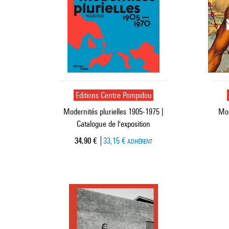
Editions Centre Pompidou
Modernités plurielles 1905-1975 |
Mod
Catalogue de l'exposition
Prix ​​actuel
34,90 €
33,15 €
ADHÉRENT