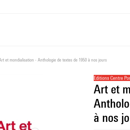
Art et mondialisation - Anthologie de textes de 1950 à nos jours
Editions Centre P
Art et m
Antholo
à nos j