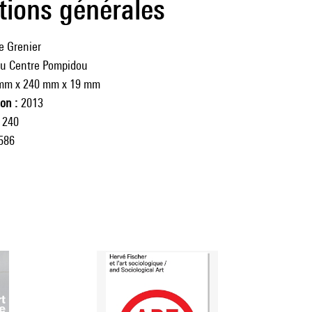
tions générales
e Grenier
du Centre Pompidou
mm x 240 mm x 19 mm
ion
2013
240
586