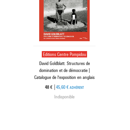
Editions Centre Pompidou
David Goldblatt. Structures de
domination et de démocratie |
Catalogue de l'exposition en anglais
Prix ​​actuel
48 €
45,60 €
ADHÉRENT
Indisponible