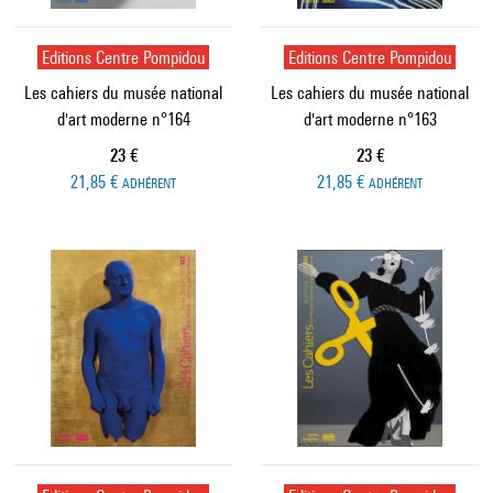
Editions Centre Pompidou
Editions Centre Pompidou
Les cahiers du musée national
Les cahiers du musée national
d'art moderne n°164
d'art moderne n°163
Prix ​​actuel
Prix ​​actuel
23 €
23 €
21,85 €
21,85 €
ADHÉRENT
ADHÉRENT