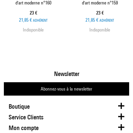
d'art moderne n°160
d'art moderne n°159
Prix ​​actuel
Prix ​​actuel
23 €
23 €
21,85 €
21,85 €
ADHÉRENT
ADHÉRENT
Indisponible
Indisponible
Newsletter
Abonnez-vous à la newsletter
Boutique
Service Clients
Mon compte