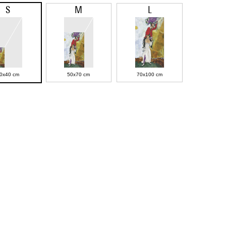
S
M
L
0x40 cm
50x70 cm
70x100 cm