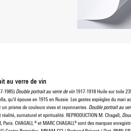
it au verre de vin
87-1985)
Double portrait au verre de vin
1917-1918 Huile sur toile 235
lla, qu'il épouse en 1915 en Russie. Les gestes espiègles du mari ac
r un prisme de couleurs vives et rayonnantes.
Double portrait au ver
t réalité, surnaturel et spiritualité. REPRODUCTION M. Chagall,
Doub
Paris. CHAGALL ® et MARC CHAGALL® sont des marques enregistré
o © Centre Pompidou, MNAM-CCI / Bertrand Prévost / Dist. RMN-GP