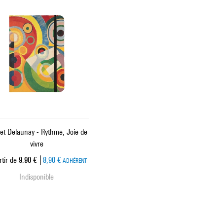
et Delaunay - Rythme, Joie de
vivre
Prix ​​actuel
tir de
9,90 €
8,90 €
ADHÉRENT
Indisponible