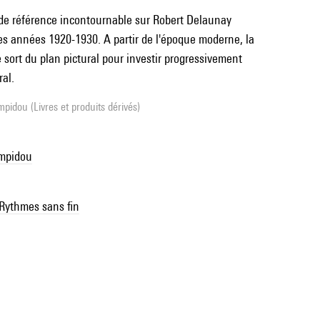
e référence incontournable sur Robert Delaunay
es années 1920-1930. A partir de l'époque moderne, la
te sort du plan pictural pour investir progressivement
ral.
pidou (Livres et produits dérivés)
ompidou
Rythmes sans fin