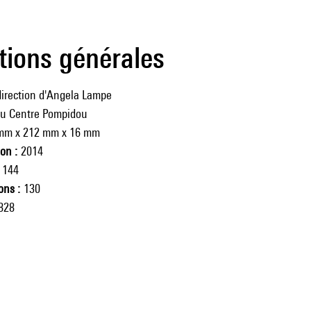
tions générales
direction d'Angela Lampe
du Centre Pompidou
mm x 212 mm x 16 mm
ion
2014
144
ions
130
828