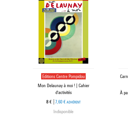
Editions Centre Pompidou
Carn
Mon Delaunay à moi ! | Cahier
d'activités
À par
Prix ​​actuel
8 €
7,60 €
ADHÉRENT
Indisponible