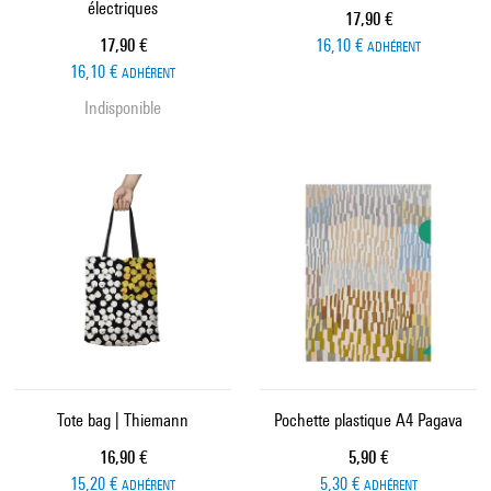
électriques
Prix ​​actuel
17,90 €
Prix ​​actuel
17,90 €
16,10 €
ADHÉRENT
16,10 €
ADHÉRENT
Indisponible
Tote bag | Thiemann
Pochette plastique A4 Pagava
Prix ​​actuel
Prix ​​actuel
16,90 €
5,90 €
15,20 €
5,30 €
ADHÉRENT
ADHÉRENT