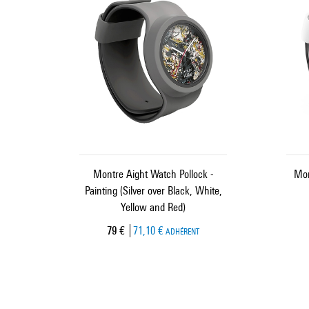
Montre Aight Watch Pollock -
Mon
Painting (Silver over Black, White,
Yellow and Red)
Prix ​​actuel
79 €
71,10 €
ADHÉRENT