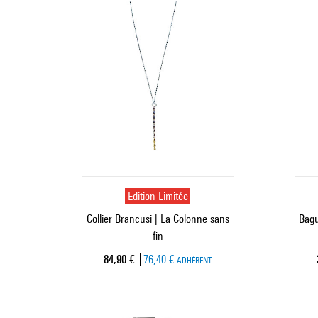
Edition Limitée
Collier Brancusi | La Colonne sans
Bagu
fin
Prix ​​actuel
84,90 €
76,40 €
ADHÉRENT