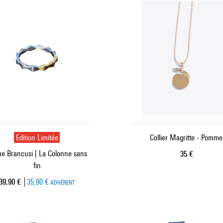
Edition Limitée
Collier Magritte - Pomme
e Brancusi | La Colonne sans
Prix ​​actuel
35 €
fin
Prix ​​actuel
39,90 €
35,90 €
ADHÉRENT