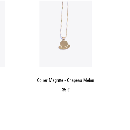
Collier Magritte - Chapeau Melon
Prix ​​actuel
35 €