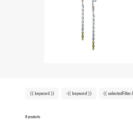
{{ keyword }}
-{{ keyword }}
{{ selectedFilter.
8 produits