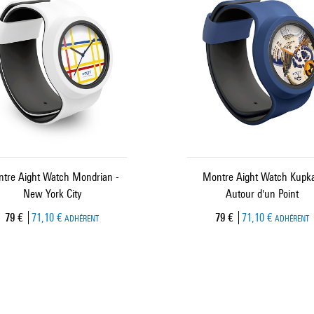
tre Aight Watch Mondrian -
Montre Aight Watch Kupka
New York City
Autour d'un Point
Prix ​​actuel
Prix ​​actuel
79 €
71,10 €
79 €
71,10 €
ADHÉRENT
ADHÉRENT