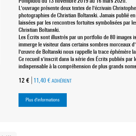
Pompidou du 13 novembre 2019 au 16 mars 2020.
L'ouvrage présente deux textes de l'écrivain Christophe
photographies de Christian Boltanski. Jamais publié en 
laissées par les rencontres fortuites symbolisées par les 
Christian Boltanski.
Les Écrits sont illustrés par un portfolio de 80 images 
immerge le visiteur dans certains sombres morceaux d'
l'œuvre de Boltanski nous rappelle la trace éphémère l
Ce recueil s'inscrit dans la série des Écrits publiés par
indispensable à la compréhension de plus grands noms
Prix ​​actuel
12 €
11,40 €
ADHÉRENT
Plus d'informations