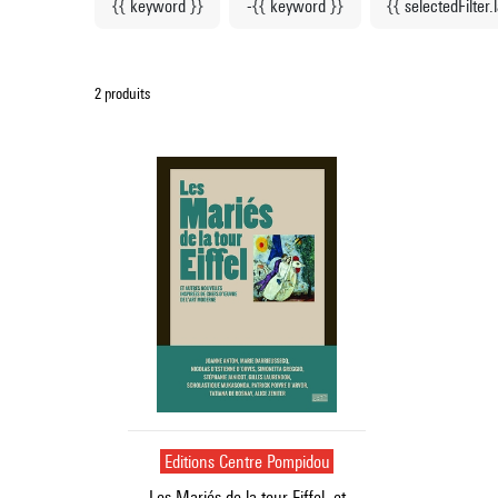
{{ keyword }}
-{{ keyword }}
{{ selectedFilter.
2 produits
Editions Centre Pompidou
Les Mariés de la tour Eiffel, et