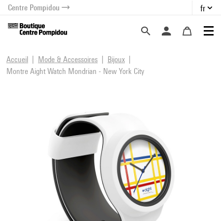
Centre Pompidou
fr
au contenu
 au menu
Accueil
Mode & Accessoires
Bijoux
Montre Aight Watch Mondrian - New York City