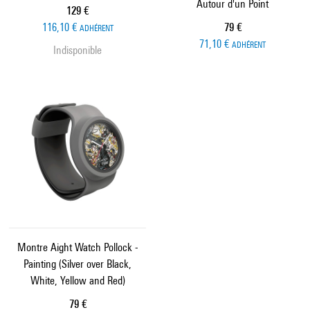
Autour d'un Point
Prix ​​actuel
129 €
Prix ​​actuel
116,10 €
79 €
ADHÉRENT
71,10 €
ADHÉRENT
Indisponible
Montre Aight Watch Pollock -
Painting (Silver over Black,
White, Yellow and Red)
Prix ​​actuel
79 €