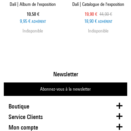
Dalí | Album de l'exposition
Dalí | Catalogue de l'exposition
Prix ​​actuel
Prix ​​actuel
Ancien prix
10,50 €
19,90 €
44,90 €
9,95 €
18,90 €
ADHÉRENT
ADHÉRENT
Indisponible
Indisponible
Newsletter
Abonnez-vous à la newsletter
Boutique
Service Clients
Mon compte