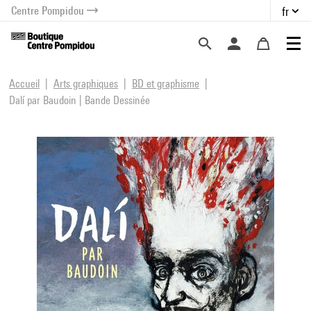
Centre Pompidou
fr
au contenu
 au menu
Accueil
Arts graphiques
BD et graphisme
Dalí par Baudoin | Bande Dessinée