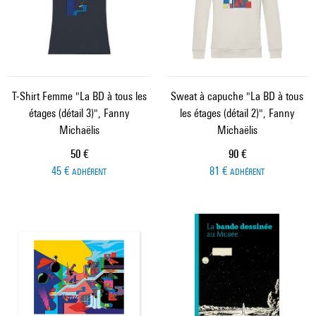
T-Shirt Femme "La BD à tous les
Sweat à capuche "La BD à tous
étages (détail 3)", Fanny
les étages (détail 2)", Fanny
Michaëlis
Michaëlis
Prix ​​actuel
Prix ​​actuel
50 €
90 €
45 €
81 €
ADHÉRENT
ADHÉRENT