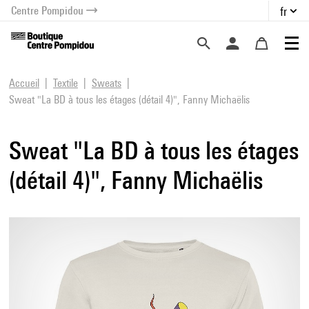
Centre Pompidou
fr
au contenu
 au menu
Accueil
Textile
Sweats
Sweat "La BD à tous les étages (détail 4)", Fanny Michaëlis
Sweat "La BD à tous les étages
(détail 4)", Fanny Michaëlis