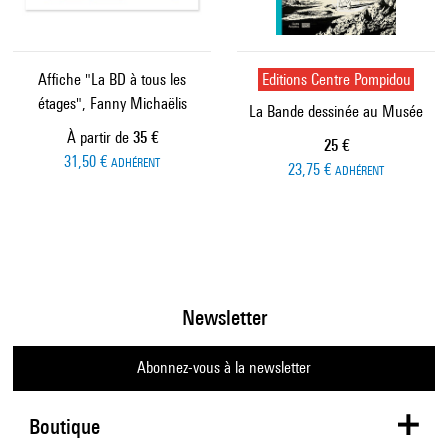
Affiche "La BD à tous les
Editions Centre Pompidou
étages", Fanny Michaëlis
La Bande dessinée au Musée
Prix ​​actuel
À partir de
35 €
Prix ​​actuel
25 €
31,50 €
ADHÉRENT
23,75 €
ADHÉRENT
Newsletter
Abonnez-vous à la newsletter
Boutique