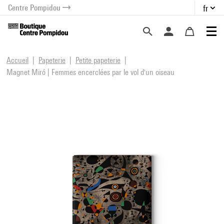
Centre Pompidou
fr
au contenu
 au menu
Accueil
Papeterie
Petite papeterie
Magnet Miró | Femmes encerclées par le vol d'un oiseau