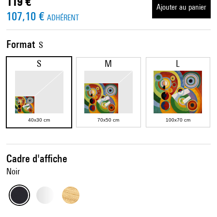
119 €
Ajouter au panier
107,10 €
ADHÉRENT
Format
S
S
M
L
40x30 cm
70x50 cm
100x70 cm
Cadre d'affiche
Noir