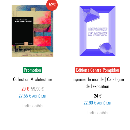
-52%
Promotion
Editions Centre Pompidou
Collection Architecture
Imprimer le monde | Catalogue
de l'exposition
Prix ​​actuel
Ancien prix
29 €
59,90 €
Prix ​​actuel
27,55 €
24 €
ADHÉRENT
22,80 €
ADHÉRENT
Indisponible
Indisponible