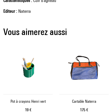
Caractéristiques
Cuir d'agneau
Editeur
Naterra
Vous aimerez aussi
Pot à crayons Henri vert
Cartable Naterra
Prix ​​actuel
Prix ​​actuel
19 €
175 €