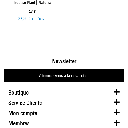
Trousse Nael | Naterra
Prix ​​actuel
42 €
37,80 €
ADHÉRENT
Newsletter
Abonnez-vous à la newsletter
Boutique
Service Clients
Mon compte
Membres