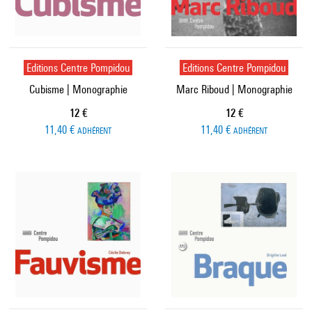
Editions Centre Pompidou
Editions Centre Pompidou
Cubisme | Monographie
Marc Riboud | Monographie
Prix ​​actuel
Prix ​​actuel
12 €
12 €
11,40 €
11,40 €
ADHÉRENT
ADHÉRENT