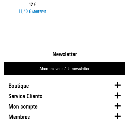
Prix ​​actuel
12 €
11,40 €
ADHÉRENT
Newsletter
Abonnez-vous à la newsletter
Boutique
Service Clients
Mon compte
Membres