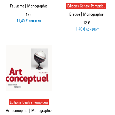
Fauvisme | Monographie
Editions Centre Pompidou
Braque | Monographie
Prix ​​actuel
12 €
11,40 €
ADHÉRENT
Prix ​​actuel
12 €
11,40 €
ADHÉRENT
Editions Centre Pompidou
Art conceptuel | Monographie