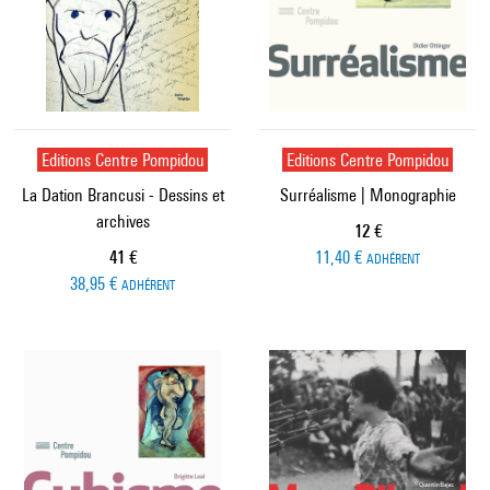
Editions Centre Pompidou
Editions Centre Pompidou
La Dation Brancusi - Dessins et
Surréalisme | Monographie
archives
Prix ​​actuel
12 €
Prix ​​actuel
41 €
11,40 €
ADHÉRENT
38,95 €
ADHÉRENT