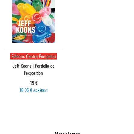
Editions Centre Pompidou
Jeff Koons | Portfolio de
l'exposition
Prix ​​actuel
19 €
18,05 €
ADHÉRENT