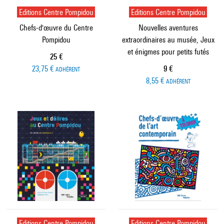
Editions Centre Pompidou
Editions Centre Pompidou
Chefs-d'œuvre du Centre
Nouvelles aventures
Pompidou
extraordinaires au musée, Jeux
et énigmes pour petits futés
Prix ​​actuel
25 €
Prix ​​actuel
23,75 €
9 €
ADHÉRENT
8,55 €
ADHÉRENT
Editions Centre Pompidou
Editions Centre Pompidou