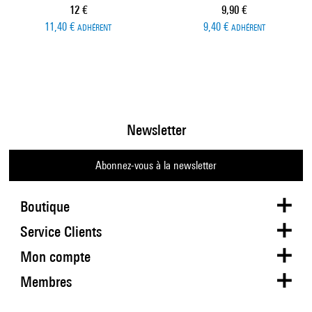
Prix ​​actuel
Prix ​​actuel
12 €
9,90 €
11,40 €
9,40 €
ADHÉRENT
ADHÉRENT
Newsletter
Abonnez-vous à la newsletter
Boutique
Service Clients
Mon compte
Membres