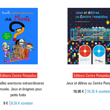
Editions Centre Pompidou
Editions Centre Pompido
lles aventures extraordinaires
Jeux et délires au Centre Pom
musée, Jeux et énigmes pour
Prix ​​actuel
10,90 €
10,35 €
ADHÉREN
petits futés
Prix ​​actuel
9 €
8,55 €
ADHÉRENT