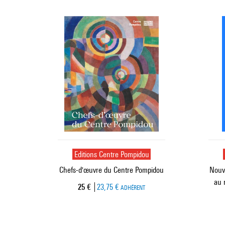
Editions Centre Pompidou
Chefs-d'œuvre du Centre Pompidou
Nouve
au 
Prix ​​actuel
25 €
23,75 €
ADHÉRENT