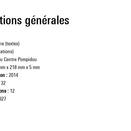
tions générales
e (textes)
rations)
du Centre Pompidou
mm x 218 mm x 5 mm
ion
2014
32
ions
12
927