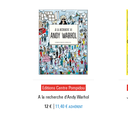
Editions Centre Pompidou
A la recherche d'Andy Warhol
Prix ​​actuel
12 €
11,40 €
ADHÉRENT