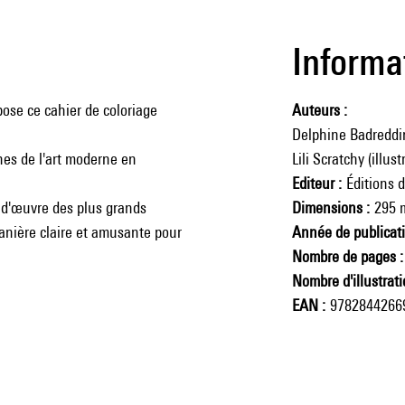
Informa
pose ce cahier de coloriage
Auteurs
Delphine Badreddin
ônes de l'art moderne en
Lili Scratchy (illust
Editeur
Éditions 
s d'œuvre des plus grands
Dimensions
295 
anière claire et amusante pour
Année de publicat
Nombre de pages
Nombre d'illustrat
EAN
9782844266