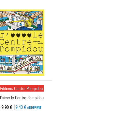
Editions Centre Pompidou
J'aime le Centre Pompidou
Prix ​​actuel
9,90 €
9,40 €
ADHÉRENT