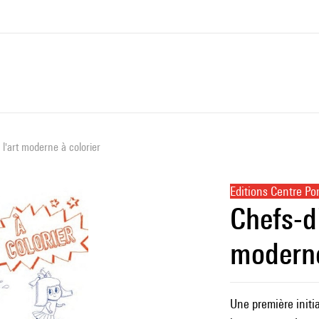
l'art moderne à colorier
Editions Centre P
Chefs-d'
moderne
Une première initia