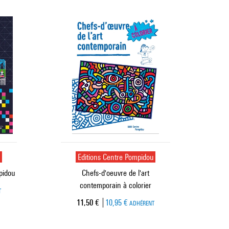
u
Editions Centre Pompidou
pidou
Chefs-d'oeuvre de l'art
contemporain à colorier
T
Prix ​​actuel
11,50 €
10,95 €
ADHÉRENT