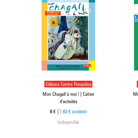
Editions Centre Pompidou
Mon Chagall à moi ! | Cahier
Mo
d'activités
Prix ​​actuel
8 €
7,60 €
ADHÉRENT
Indisponible