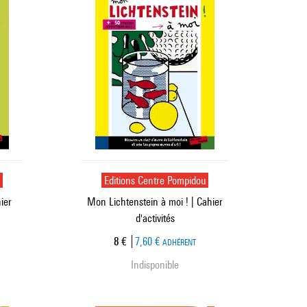
u
Editions Centre Pompidou
ier
Mon Lichtenstein à moi ! | Cahier
d'activités
Prix ​​actuel
8 €
7,60 €
ADHÉRENT
Indisponible