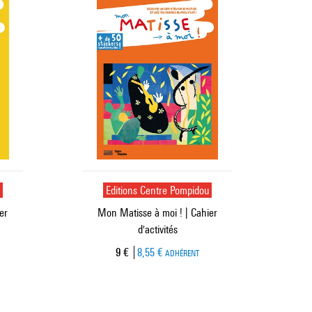
u
Editions Centre Pompidou
er
Mon Matisse à moi ! | Cahier
d'activités
Prix ​​actuel
9 €
8,55 €
ADHÉRENT