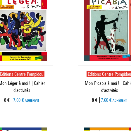
Editions Centre Pompidou
Editions Centre Pompido
Mon Léger à moi ! | Cahier
Mon Picabia à moi ! | Cahi
d'activités
d'activités
Prix ​​actuel
Prix ​​actuel
8 €
7,60 €
8 €
7,60 €
ADHÉRENT
ADHÉRENT