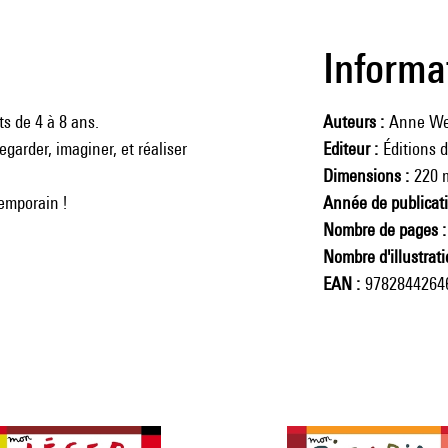
Informa
s de 4 à 8 ans.
Auteurs
Anne We
garder, imaginer, et réaliser
Editeur
Éditions 
Dimensions
220 
temporain !
Année de publicat
Nombre de pages
Nombre d'illustrat
EAN
9782844264