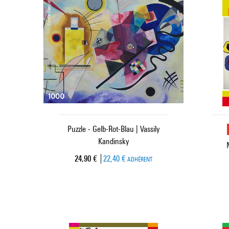
Puzzle - Gelb-Rot-Blau | Vassily
Kandinsky
Prix ​​actuel
24,90 €
22,40 €
ADHÉRENT