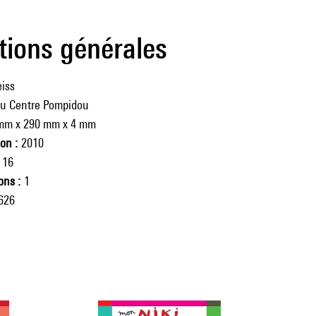
tions générales
iss
du Centre Pompidou
mm x 290 mm x 4 mm
ion
2010
16
ions
1
626