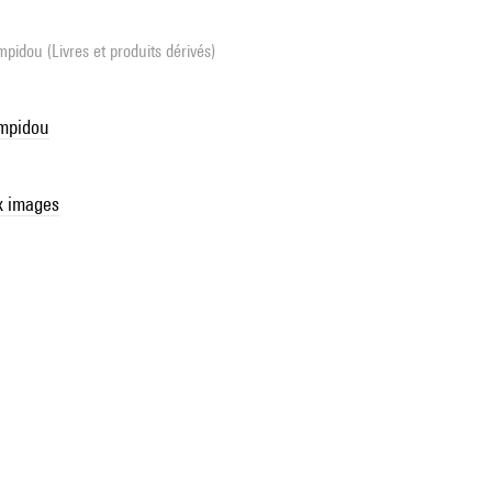
pidou (Livres et produits dérivés)
ompidou
x images