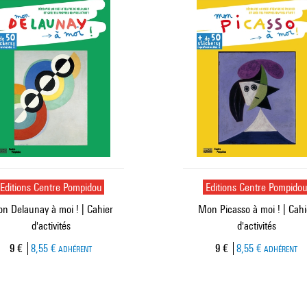
Editions Centre Pompidou
Editions Centre Pompido
n Delaunay à moi ! | Cahier
Mon Picasso à moi ! | Cahi
d'activités
d'activités
Prix ​​actuel
Prix ​​actuel
9 €
8,55 €
9 €
8,55 €
ADHÉRENT
ADHÉRENT