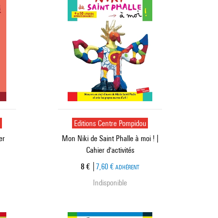
u
Editions Centre Pompidou
er
Mon Niki de Saint Phalle à moi ! |
Cahier d'activités
Prix ​​actuel
8 €
7,60 €
ADHÉRENT
Indisponible