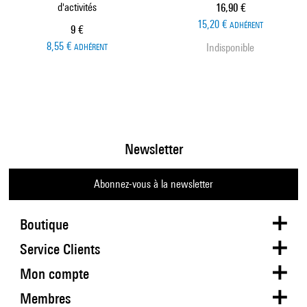
d'activités
Prix ​​actuel
16,90 €
15,20 €
ADHÉRENT
Prix ​​actuel
9 €
8,55 €
Indisponible
ADHÉRENT
Newsletter
Abonnez-vous à la newsletter
Boutique
Service Clients
Mon compte
Membres