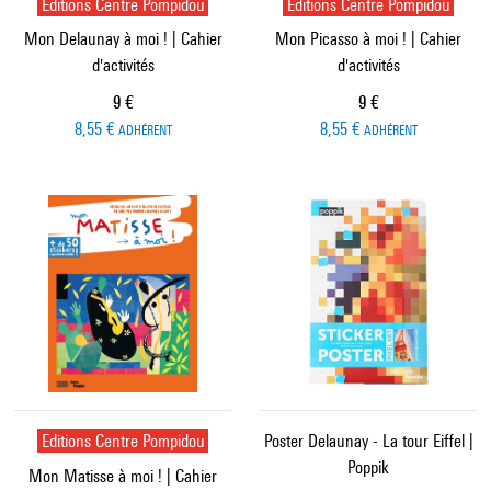
Editions Centre Pompidou
Editions Centre Pompidou
Mon Delaunay à moi ! | Cahier
Mon Picasso à moi ! | Cahier
d'activités
d'activités
Prix ​​actuel
Prix ​​actuel
9 €
9 €
8,55 €
8,55 €
ADHÉRENT
ADHÉRENT
Editions Centre Pompidou
Poster Delaunay - La tour Eiffel |
Poppik
Mon Matisse à moi ! | Cahier