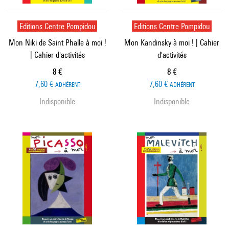
Editions Centre Pompidou
Editions Centre Pompidou
Mon Niki de Saint Phalle à moi !
Mon Kandinsky à moi ! | Cahier
| Cahier d'activités
d'activités
Prix ​​actuel
Prix ​​actuel
8 €
8 €
7,60 €
7,60 €
ADHÉRENT
ADHÉRENT
Indisponible
Indisponible