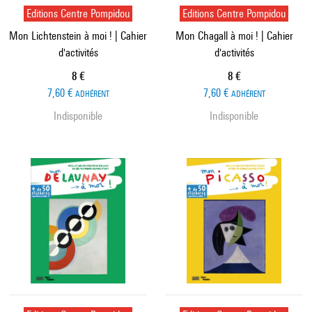
Editions Centre Pompidou
Editions Centre Pompidou
Mon Lichtenstein à moi ! | Cahier
Mon Chagall à moi ! | Cahier
d'activités
d'activités
Prix ​​actuel
Prix ​​actuel
8 €
8 €
7,60 €
7,60 €
ADHÉRENT
ADHÉRENT
Indisponible
Indisponible