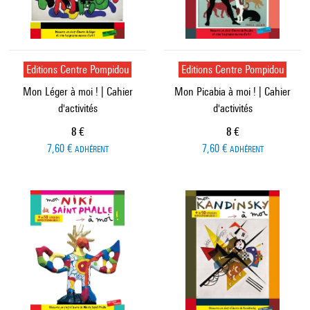
Editions Centre Pompidou
Editions Centre Pompidou
Mon Léger à moi ! | Cahier
Mon Picabia à moi ! | Cahier
d'activités
d'activités
Prix ​​actuel
Prix ​​actuel
8 €
8 €
7,60 €
7,60 €
ADHÉRENT
ADHÉRENT