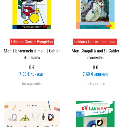
Editions Centre Pompidou
Editions Centre Pompidou
Mon Lichtenstein à moi ! | Cahier
Mon Chagall à moi ! | Cahier
d'activités
d'activités
Prix ​​actuel
Prix ​​actuel
8 €
8 €
7,60 €
7,60 €
ADHÉRENT
ADHÉRENT
Indisponible
Indisponible