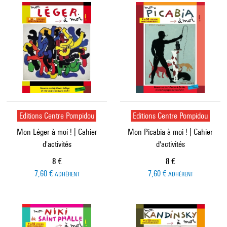
Editions Centre Pompidou
Editions Centre Pompidou
Mon Léger à moi ! | Cahier
Mon Picabia à moi ! | Cahier
d'activités
d'activités
Prix ​​actuel
Prix ​​actuel
8 €
8 €
7,60 €
7,60 €
ADHÉRENT
ADHÉRENT