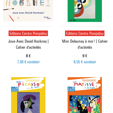
Editions Centre Pompidou
Editions Centre Pompidou
Joue Avec David Hockney |
Mon Delaunay à moi ! | Cahier
Cahier d'activités
d'activités
Prix ​​actuel
Prix ​​actuel
8 €
9 €
7,60 €
8,55 €
ADHÉRENT
ADHÉRENT