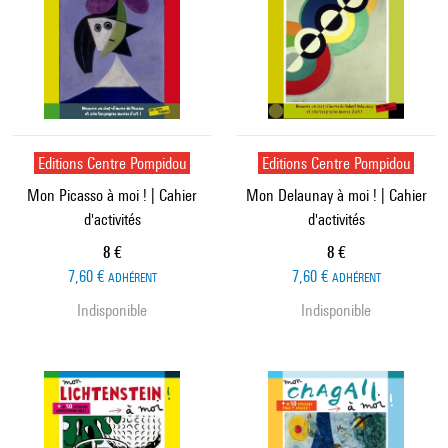
Editions Centre Pompidou
Editions Centre Pompidou
Mon Picasso à moi ! | Cahier
Mon Delaunay à moi ! | Cahier
d'activités
d'activités
Prix ​​actuel
Prix ​​actuel
8 €
8 €
7,60 €
7,60 €
ADHÉRENT
ADHÉRENT
Indisponible
Indisponible