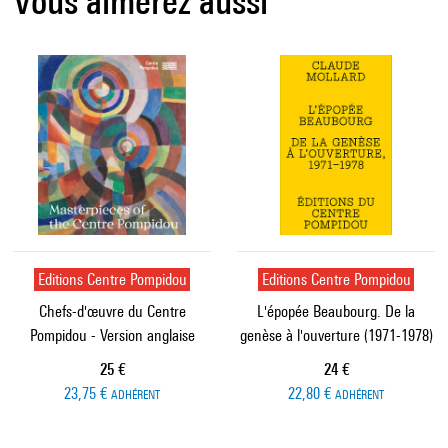
Vous aimerez aussi
Editions Centre Pompidou
Editions Centre Pompidou
Chefs-d'œuvre du Centre
L'épopée Beaubourg. De la
Pompidou - Version anglaise
genèse à l'ouverture (1971-1978)
Prix ​​actuel
Prix ​​actuel
25 €
24 €
23,75 €
22,80 €
ADHÉRENT
ADHÉRENT