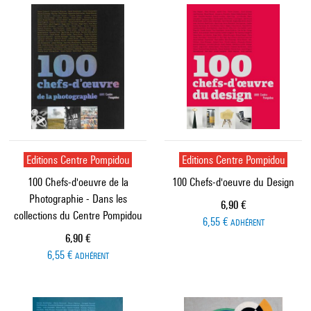
Editions Centre Pompidou
Editions Centre Pompidou
100 Chefs-d'oeuvre de la
100 Chefs-d'oeuvre du Design
Photographie - Dans les
Prix ​​actuel
6,90 €
collections du Centre Pompidou
6,55 €
ADHÉRENT
Prix ​​actuel
6,90 €
6,55 €
ADHÉRENT