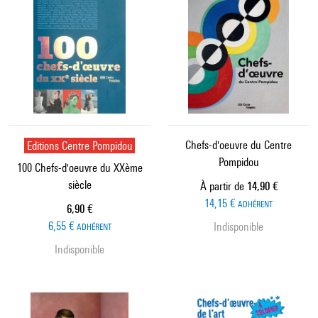
Editions Centre Pompidou
Chefs-d'oeuvre du Centre
Pompidou
100 Chefs-d'oeuvre du XXème
siècle
Prix ​​actuel
À partir de
14,90 €
14,15 €
ADHÉRENT
Prix ​​actuel
6,90 €
6,55 €
Indisponible
ADHÉRENT
Indisponible