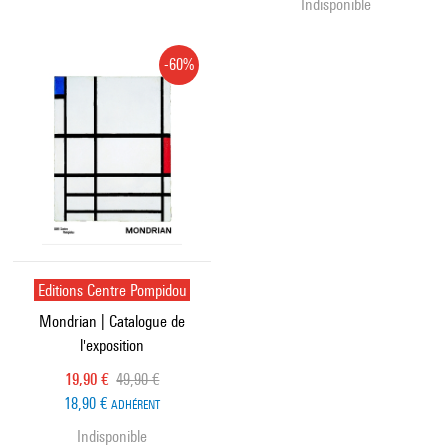
Indisponible
-60%
Editions Centre Pompidou
Mondrian | Catalogue de
l'exposition
Prix ​​actuel
Ancien prix
19,90 €
49,90 €
18,90 €
ADHÉRENT
Indisponible