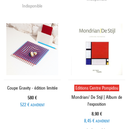
Indisponible
Coupe Gravity - édition limitée
Editions Centre Pompidou
Mondrian/ De Stijl | Album de
Prix ​​actuel
580 €
l'exposition
522 €
ADHÉRENT
Prix ​​actuel
8,90 €
8,45 €
ADHÉRENT