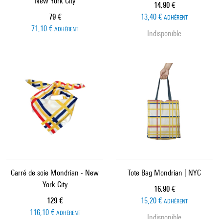
New York City
Prix ​​actuel
14,90 €
Prix ​​actuel
79 €
13,40 €
ADHÉRENT
71,10 €
ADHÉRENT
Indisponible
Carré de soie Mondrian - New
Tote Bag Mondrian | NYC
York City
Prix ​​actuel
16,90 €
Prix ​​actuel
129 €
15,20 €
ADHÉRENT
116,10 €
ADHÉRENT
Indisponible