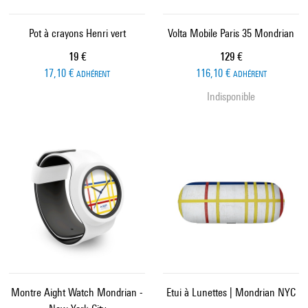
Pot à crayons Henri vert
Volta Mobile Paris 35 Mondrian
Prix ​​actuel
Prix ​​actuel
19 €
129 €
17,10 €
116,10 €
ADHÉRENT
ADHÉRENT
Indisponible
Montre Aight Watch Mondrian -
Etui à Lunettes | Mondrian NYC