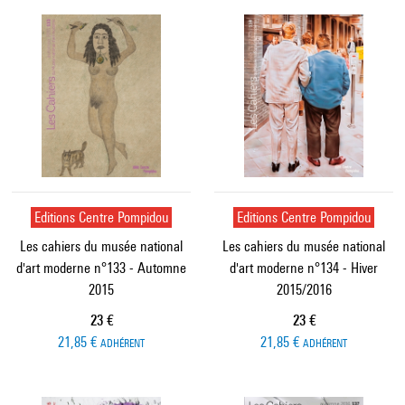
Editions Centre Pompidou
Editions Centre Pompidou
Les cahiers du musée national
Les cahiers du musée national
d'art moderne n°133 - Automne
d'art moderne n°134 - Hiver
2015
2015/2016
Prix ​​actuel
Prix ​​actuel
23 €
23 €
21,85 €
21,85 €
ADHÉRENT
ADHÉRENT