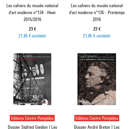
Les cahiers du musée national
Les cahiers du musée national
d'art moderne n°134 - Hiver
d'art moderne n°135 - Printemps
2015/2016
2016
Prix ​​actuel
Prix ​​actuel
23 €
23 €
21,85 €
21,85 €
ADHÉRENT
ADHÉRENT
Editions Centre Pompidou
Editions Centre Pompidou
Dossier Sigfried Giedion | Les
Dossier André Breton | Les