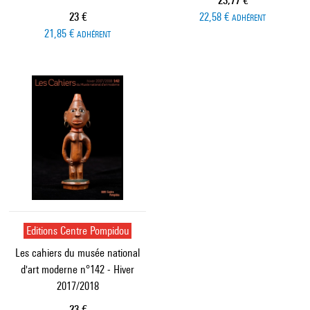
23,77 €
Prix ​​actuel
23 €
22,58 €
ADHÉRENT
21,85 €
ADHÉRENT
Editions Centre Pompidou
Les cahiers du musée national
d'art moderne n°142 - Hiver
2017/2018
Prix ​​actuel
23 €