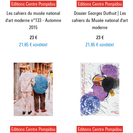
Editions Centre Pompidou
Editions Centre Pompidou
Les cahiers du musée national
Dossier Georges Duthuit | Les
d'art moderne n°133 - Automne
cahiers du Musée national d'art
2015
moderne
Prix ​​actuel
Prix ​​actuel
23 €
23 €
21,85 €
21,85 €
ADHÉRENT
ADHÉRENT
Editions Centre Pompidou
Editions Centre Pompidou