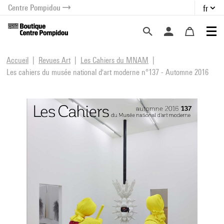
Centre Pompidou
fr
au contenu
 au menu
Accueil
Revues Art
Les Cahiers du MNAM
Les cahiers du musée national d'art moderne n°137 - Automne 2016