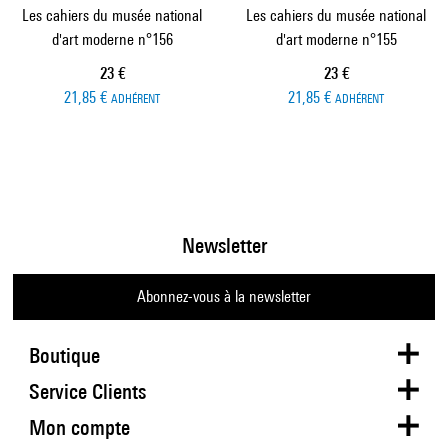
Les cahiers du musée national
Les cahiers du musée national
d'art moderne n°156
d'art moderne n°155
Prix ​​actuel
Prix ​​actuel
23 €
23 €
21,85 €
21,85 €
ADHÉRENT
ADHÉRENT
Newsletter
Abonnez-vous à la newsletter
Boutique
Service Clients
Mon compte