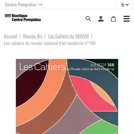
Centre Pompidou
fr
au contenu
 au menu
Accueil
Revues Art
Les Cahiers du MNAM
Les cahiers du musée national d'art moderne n°168