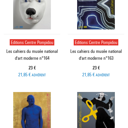
Editions Centre Pompidou
Editions Centre Pompidou
Les cahiers du musée national
Les cahiers du musée national
d'art moderne n°164
d'art moderne n°163
Prix ​​actuel
Prix ​​actuel
23 €
23 €
21,85 €
21,85 €
ADHÉRENT
ADHÉRENT