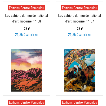
Editions Centre Pompidou
Editions Centre Pompidou
Les cahiers du musée national
Les cahiers du musée national
d'art moderne n°158
d'art moderne n°157
Prix ​​actuel
Prix ​​actuel
23 €
23 €
21,85 €
21,85 €
ADHÉRENT
ADHÉRENT
Editions Centre Pompidou
Editions Centre Pompidou