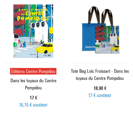
Editions Centre Pompidou
Tote Bag Loïc Froissart - Dans les
tuyaux du Centre Pompidou
Dans les tuyaux du Centre
Pompidou
Prix ​​actuel
18,90 €
17 €
ADHÉRENT
Prix ​​actuel
17 €
16,15 €
ADHÉRENT