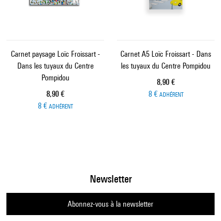
Carnet paysage Loïc Froissart -
Carnet A5 Loïc Froissart - Dans
Dans les tuyaux du Centre
les tuyaux du Centre Pompidou
Pompidou
Prix ​​actuel
8,90 €
Prix ​​actuel
8,90 €
8 €
ADHÉRENT
8 €
ADHÉRENT
Newsletter
Abonnez-vous à la newsletter