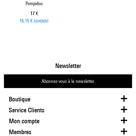
Pompidou
Prix ​​actuel
17 €
16,15 €
ADHÉRENT
Newsletter
Abonnez-vous à la newsletter
Boutique
Service Clients
Mon compte
Membres