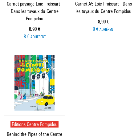
Carnet paysage Loïc Froissart -
Carnet A5 Loïc Froissart - Dans
Dans les tuyaux du Centre
les tuyaux du Centre Pompidou
Pompidou
Prix ​​actuel
8,90 €
Prix ​​actuel
8,90 €
8 €
ADHÉRENT
8 €
ADHÉRENT
Editions Centre Pompidou
Behind the Pipes of the Centre