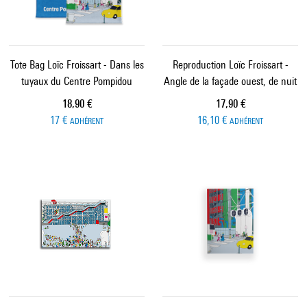
Tote Bag Loïc Froissart - Dans les
Reproduction Loïc Froissart -
tuyaux du Centre Pompidou
Angle de la façade ouest, de nuit
Prix ​​actuel
Prix ​​actuel
18,90 €
17,90 €
17 €
16,10 €
ADHÉRENT
ADHÉRENT