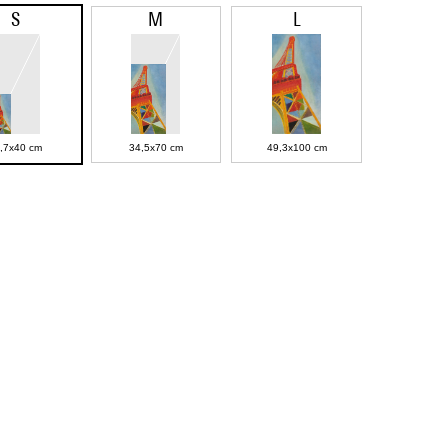
S
M
L
,7x40 cm
34,5x70 cm
49,3x100 cm