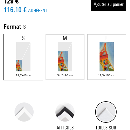
129 €
Ajouter au panier
116,10 €
ADHÉRENT
Format
S
S
M
L
19,7x40 cm
34,5x70 cm
49,3x100 cm
AFFICHES
TOILES SUR