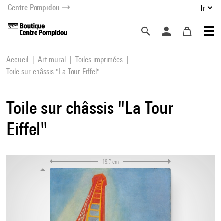
Centre Pompidou
fr
au contenu
 au menu
Accueil
Art mural
Toiles imprimées
Toile sur châssis "La Tour Eiffel"
Toile sur châssis "La Tour
Eiffel"
19,7 cm