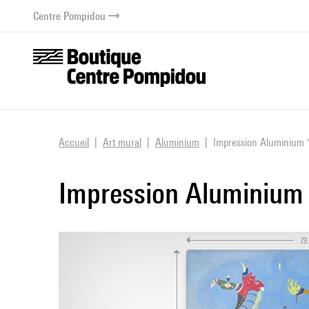
au contenu
 au menu
Centre Pompidou
Accueil
Art mural
Aluminium
Impression Aluminium "
Impression Aluminium 
29