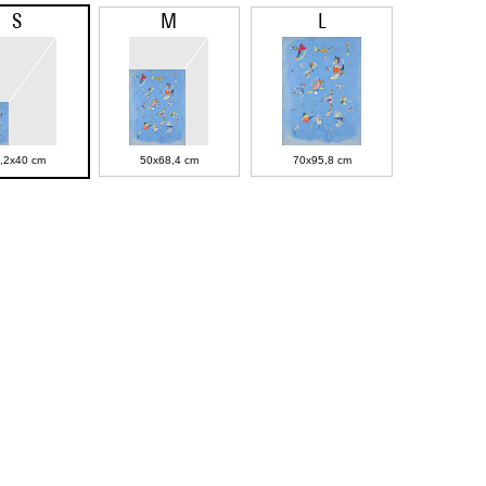
S
M
L
,2x40 cm
50x68,4 cm
70x95,8 cm