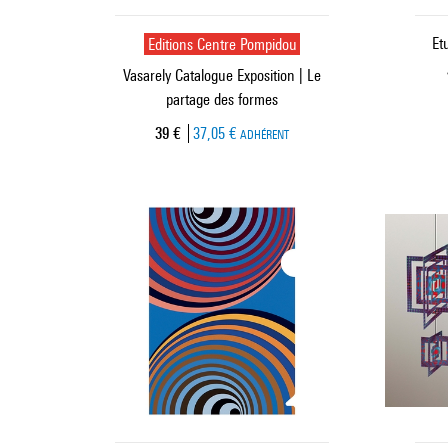
Editions Centre Pompidou
Et
Vasarely Catalogue Exposition | Le
partage des formes
Prix ​​actuel
39 €
37,05 €
ADHÉRENT