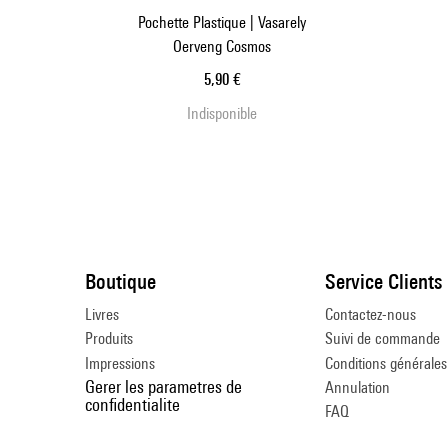
Pochette Plastique | Vasarely
Oerveng Cosmos
Prix ​​actuel
5,90 €
Indisponible
Boutique
Service Clients
Livres
Contactez-nous
Produits
Suivi de commande
Impressions
Conditions générales
Gerer les parametres de
Annulation
confidentialite
FAQ