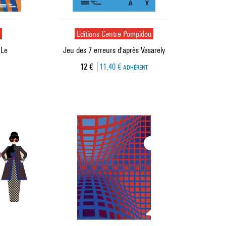
u
Editions Centre Pompidou
 Le
Jeu des 7 erreurs d'après Vasarely
Prix ​​actuel
12 €
11,40 €
ADHÉRENT