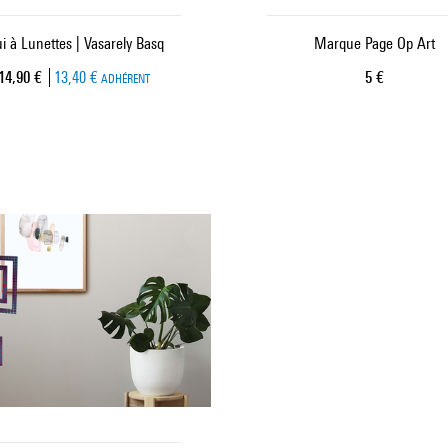
ui à Lunettes | Vasarely Basq
Marque Page Op Art
Prix ​​actuel
Prix ​​actuel
14,90 €
13,40 €
5 €
ADHÉRENT