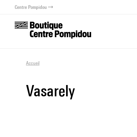
au contenu
 au menu
Centre Pompidou
Accueil
Vasarely