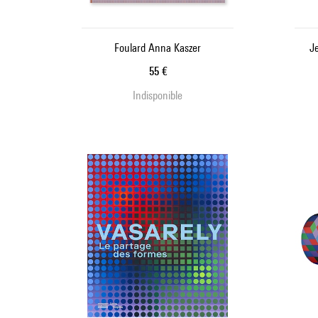
Foulard Anna Kaszer
Je
Prix ​​actuel
55 €
Indisponible