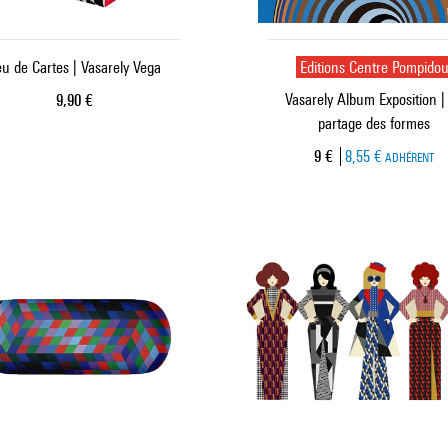
u de Cartes | Vasarely Vega
Editions Centre Pompido
Vasarely Album Exposition |
Prix ​​actuel
9,90 €
partage des formes
Prix ​​actuel
9 €
8,55 €
ADHÉRENT