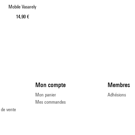
Mobile Vasarely
Prix ​​actuel
14,90 €
Mon compte
Membres
Mon panier
Adhésions
Mes commandes
 de vente