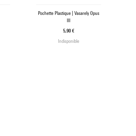
Pochette Plastique | Vasarely Opus
III
Prix ​​actuel
5,90 €
Indisponible