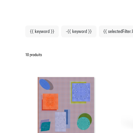
{{ keyword }}
-{{ keyword }}
{{ selectedFilter.
10 produits