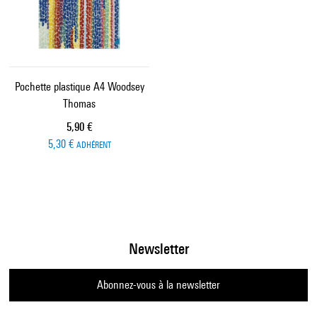
Pochette plastique A4 Woodsey
Thomas
Prix ​​actuel
5,90 €
5,30 €
ADHÉRENT
Newsletter
Abonnez-vous à la newsletter