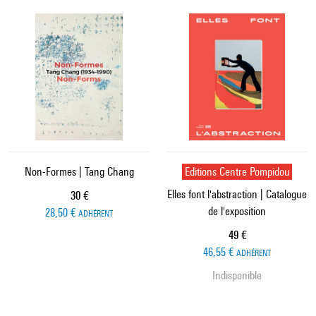
Non-Formes | Tang Chang
Editions Centre Pompidou
Elles font l'abstraction | Catalogue
Prix ​​actuel
30 €
de l'exposition
28,50 €
ADHÉRENT
Prix ​​actuel
49 €
46,55 €
ADHÉRENT
Indisponible