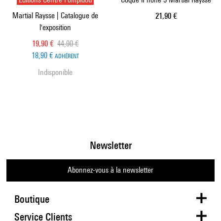
Martial Raysse | Catalogue de
Prix ​​actuel
21,90 €
l'exposition
Prix ​​actuel
Ancien prix
19,90 €
44,90 €
18,90 €
ADHÉRENT
Indisponible
Newsletter
Abonnez-vous à la newsletter
Boutique
Service Clients