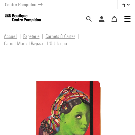
Centre Pompidou
fr
au contenu
 au menu
Accueil
Papeterie
Carnets & Cartes
Carnet Martial Raysse - L'Odalisque