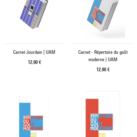
Carnet Jourdain | UAM
Carnet - Répertoire du goût
moderne | UAM
Prix ​​actuel
12,90 €
Prix ​​actuel
12,90 €