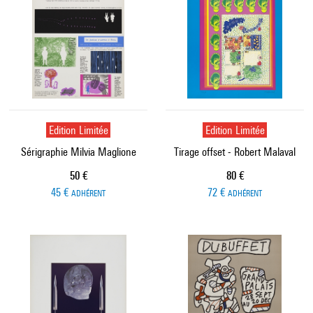
Edition Limitée
Edition Limitée
Sérigraphie Milvia Maglione
Tirage offset - Robert Malaval
Prix ​​actuel
Prix ​​actuel
50 €
80 €
45 €
72 €
ADHÉRENT
ADHÉRENT