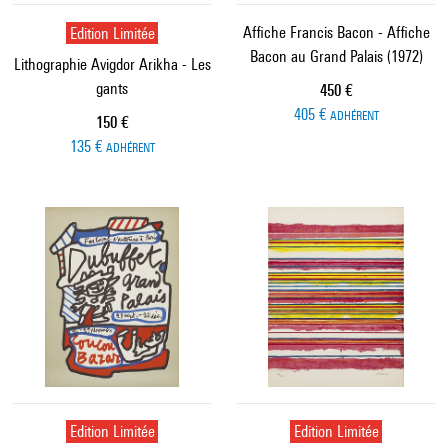
Edition Limitée
Affiche Francis Bacon - Affiche
Bacon au Grand Palais (1972)
Lithographie Avigdor Arikha - Les
gants
Prix ​​actuel
450 €
405 €
ADHÉRENT
Prix ​​actuel
150 €
135 €
ADHÉRENT
Edition Limitée
Edition Limitée