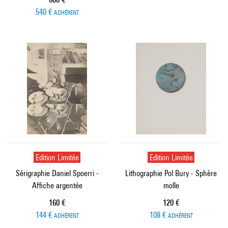
540 €
ADHÉRENT
Edition Limitée
Edition Limitée
Sérigraphie Daniel Spoerri -
Lithographie Pol Bury - Sphère
Affiche argentée
molle
Prix ​​actuel
Prix ​​actuel
160 €
120 €
144 €
108 €
ADHÉRENT
ADHÉRENT