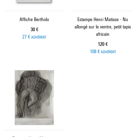
Affiche Bertholo
Estampe Henri Matisse - Nu
allongé sur le ventre, petit tapis
Prix ​​actuel
30 €
africain
27 €
ADHÉRENT
Prix ​​actuel
120 €
108 €
ADHÉRENT