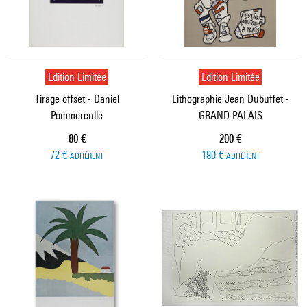
Edition Limitée
Edition Limitée
Tirage offset - Daniel
Lithographie Jean Dubuffet -
Pommereulle
GRAND PALAIS
Prix ​​actuel
Prix ​​actuel
80 €
200 €
72 €
180 €
ADHÉRENT
ADHÉRENT