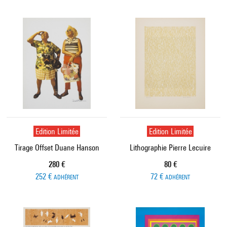
Edition Limitée
Edition Limitée
Tirage Offset Duane Hanson
Lithographie Pierre Lecuire
Prix ​​actuel
Prix ​​actuel
280 €
80 €
252 €
72 €
ADHÉRENT
ADHÉRENT