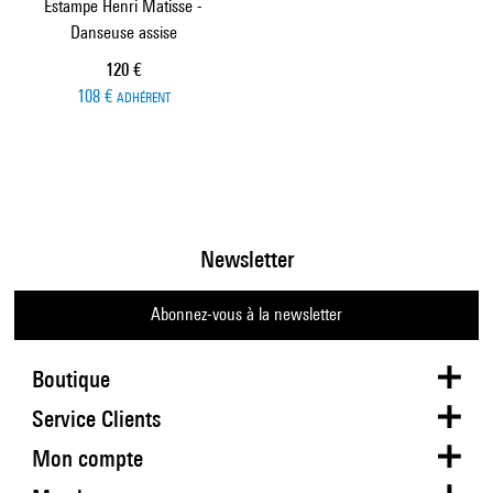
Estampe Henri Matisse -
Danseuse assise
Prix ​​actuel
120 €
108 €
ADHÉRENT
Newsletter
Abonnez-vous à la newsletter
Boutique
Service Clients
Mon compte