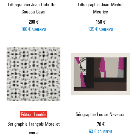
Lithographie Jean Dubuffet -
Lithographie Jean-Michel
Coucou Bazar
Meurice
Prix ​​actuel
Prix ​​actuel
200 €
150 €
180 €
135 €
ADHÉRENT
ADHÉRENT
Edition Limitée
Sérigraphie Louise Nevelson
Sérigraphie François Morellet
Prix ​​actuel
70 €
63 €
ADHÉRENT
Prix ​​actuel
600 €