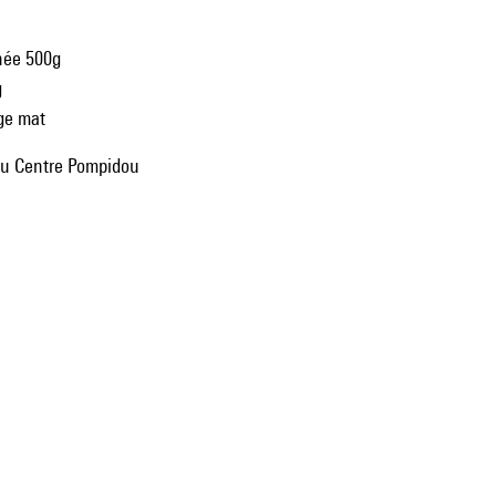
née 500g
g
age mat
du Centre Pompidou