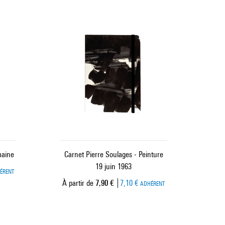
maine
Carnet Pierre Soulages - Peinture
19 juin 1963
ÉRENT
Prix ​​actuel
À partir de
7,90 €
7,10 €
ADHÉRENT