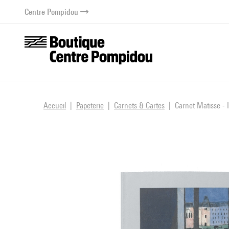
au contenu
 au menu
Centre Pompidou
Accueil
Papeterie
Carnets & Cartes
Carnet Matisse - 