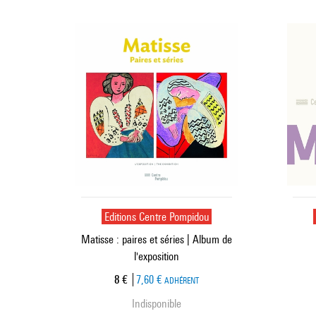
Editions Centre Pompidou
Matisse : paires et séries | Album de
l'exposition
Prix ​​actuel
8 €
7,60 €
ADHÉRENT
Indisponible