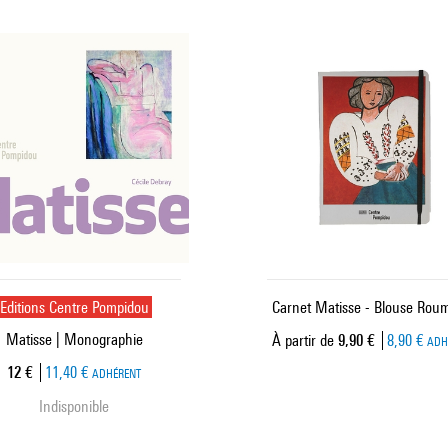
Editions Centre Pompidou
Carnet Matisse - Blouse Rou
Matisse | Monographie
Prix ​​actuel
À partir de
9,90 €
8,90 €
ADH
Prix ​​actuel
12 €
11,40 €
ADHÉRENT
Indisponible