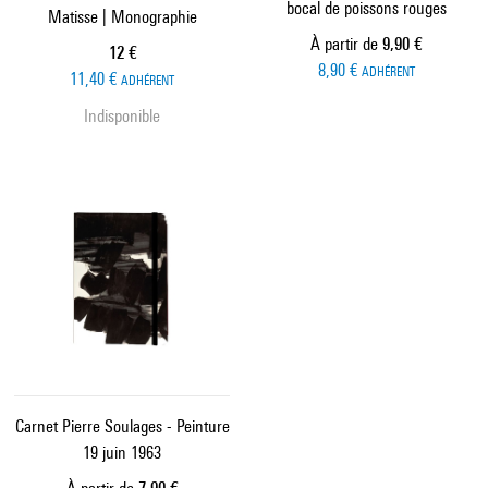
bocal de poissons rouges
Matisse | Monographie
Prix ​​actuel
À partir de
9,90 €
Prix ​​actuel
12 €
8,90 €
ADHÉRENT
11,40 €
ADHÉRENT
Indisponible
Carnet Pierre Soulages - Peinture
19 juin 1963
Prix ​​actuel