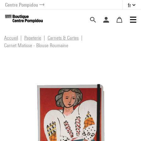
Centre Pompidou
fr
au contenu
 au menu
Accueil
Papeterie
Carnets & Cartes
Carnet Matisse - Blouse Roumaine