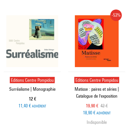
-53%
Editions Centre Pompidou
Editions Centre Pompidou
Surréalisme | Monographie
Matisse : paires et séries |
Catalogue de l'exposition
Prix ​​actuel
12 €
Prix ​​actuel
Ancien prix
11,40 €
19,90 €
42 €
ADHÉRENT
18,90 €
ADHÉRENT
Indisponible