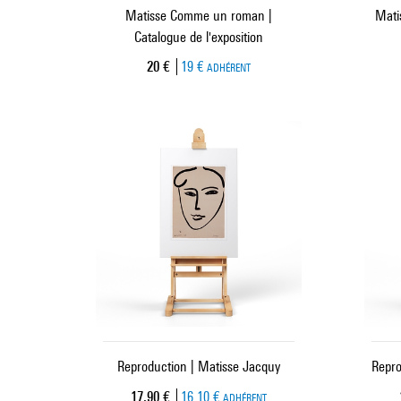
Matisse Comme un roman |
Mati
Catalogue de l'exposition
Prix ​​actuel
20 €
19 €
ADHÉRENT
Reproduction | Matisse Jacquy
Repro
Prix ​​actuel
17,90 €
16,10 €
ADHÉRENT