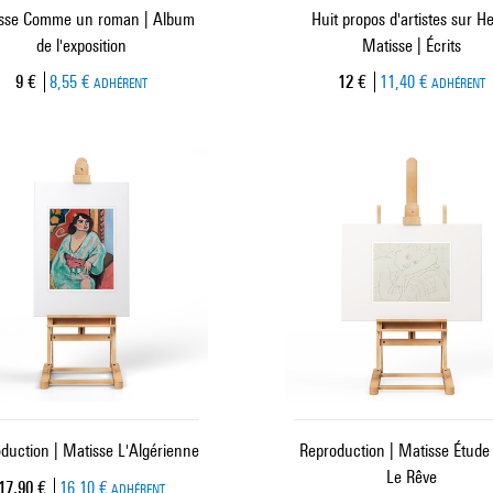
sse Comme un roman | Album
Huit propos d'artistes sur He
de l'exposition
Matisse | Écrits
Prix ​​actuel
Prix ​​actuel
9 €
8,55 €
12 €
11,40 €
ADHÉRENT
ADHÉRENT
duction | Matisse L'Algérienne
Reproduction | Matisse Étude
Le Rêve
Prix ​​actuel
17,90 €
16,10 €
ADHÉRENT