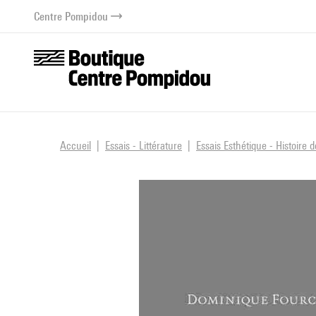
au contenu
 au menu
Centre Pompidou
Accueil
Essais - Littérature
Essais Esthétique - Histoire d