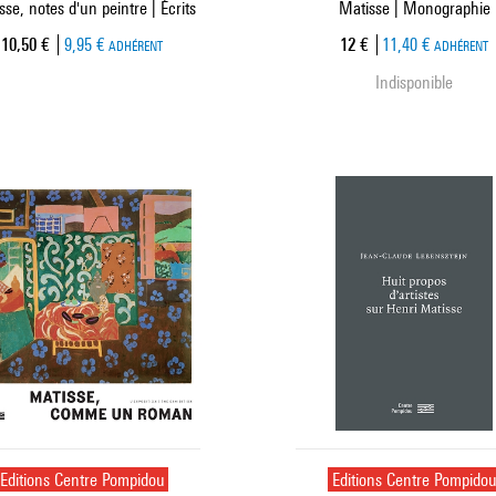
se, notes d'un peintre | Écrits
Matisse | Monographie
Prix ​​actuel
Prix ​​actuel
10,50 €
9,95 €
12 €
11,40 €
ADHÉRENT
ADHÉRENT
Indisponible
Editions Centre Pompidou
Editions Centre Pompido