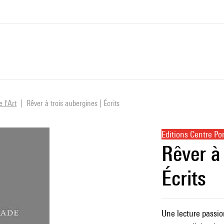
e l'Art
Rêver à trois aubergines | Écrits
Editions Centre P
Rêver à 
Écrits
Une lecture passio