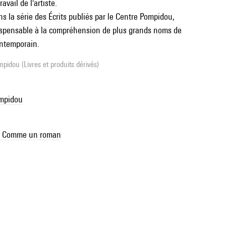
avail de l'artiste.
dans la série des Écrits publiés par le Centre Pompidou,
ispensable à la compréhension de plus grands noms de
ontemporain.
pidou (Livres et produits dérivés)
ompidou
se Comme un roman