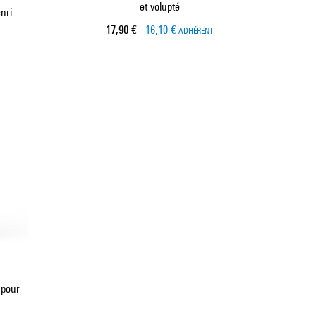
et volupté
nri
Prix ​​actuel
17,90 €
16,10 €
ADHÉRENT
 pour