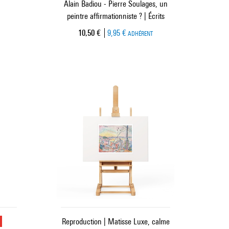
Alain Badiou - Pierre Soulages, un
peintre affirmationniste ? | Écrits
Prix ​​actuel
10,50 €
9,95 €
ADHÉRENT
u
Reproduction | Matisse Luxe, calme