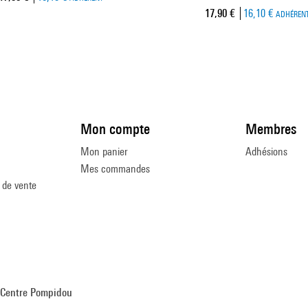
Prix ​​actuel
17,90 €
16,10 €
ADHÉREN
Mon compte
Membres
Mon panier
Adhésions
Mes commandes
 de vente
Centre Pompidou