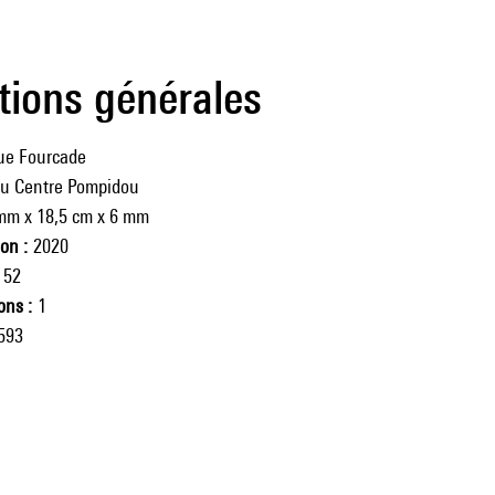
tions générales
ue Fourcade
du Centre Pompidou
mm x 18,5 cm x 6 mm
ion
2020
52
ions
1
593