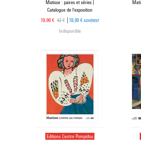
Matisse : paires et séries |
Matis
Catalogue de l'exposition
Prix ​​actuel
Ancien prix
19,90 €
42 €
18,90 €
ADHÉRENT
Indisponible
Editions Centre Pompidou