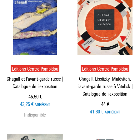
Editions Centre Pompidou
Editions Centre Pompidou
Chagall et l'avant-garde russe |
Chagall, Lissitzky, Malévitch,
Catalogue de l'exposition
l'avant-garde russe à Vitebsk |
Catalogue de l'exposition
Prix ​​actuel
45,50 €
Prix ​​actuel
43,25 €
44 €
ADHÉRENT
41,80 €
ADHÉRENT
Indisponible