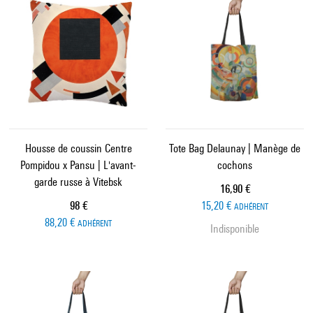
Housse de coussin Centre
Tote Bag Delaunay | Manège de
Pompidou x Pansu | L'avant-
cochons
garde russe à Vitebsk
Prix ​​actuel
16,90 €
Prix ​​actuel
98 €
15,20 €
ADHÉRENT
88,20 €
ADHÉRENT
Indisponible