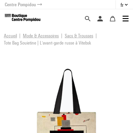
Centre Pompidou
fr
au contenu
 au menu
Accueil
Mode & Accessoires
Sacs & Trousses
Tote Bag Souietine | L'avant-garde russe à Vitebsk