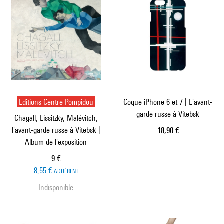
Editions Centre Pompidou
Coque iPhone 6 et 7 | L'avant-
garde russe à Vitebsk
Chagall, Lissitzky, Malévitch,
l'avant-garde russe à Vitebsk |
Prix ​​actuel
18,90 €
Album de l'exposition
Prix ​​actuel
9 €
8,55 €
ADHÉRENT
Indisponible