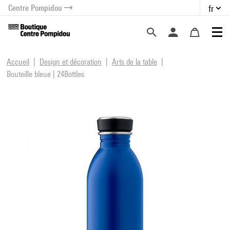
Centre Pompidou
fr
au contenu
 au menu
Accueil
Design et décoration
Arts de la table
Bouteille bleue | 24Bottles