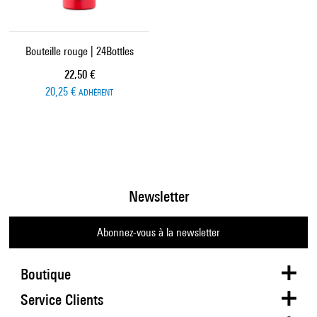
Bouteille rouge | 24Bottles
Prix ​​actuel
22,50 €
20,25 €
ADHÉRENT
Newsletter
Abonnez-vous à la newsletter
Boutique
Service Clients