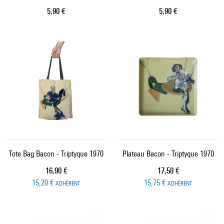
Prix ​​actuel
Prix ​​actuel
5,90 €
5,90 €
Tote Bag Bacon - Triptyque 1970
Plateau Bacon - Triptyque 1970
Prix ​​actuel
Prix ​​actuel
16,90 €
17,50 €
15,20 €
15,75 €
ADHÉRENT
ADHÉRENT