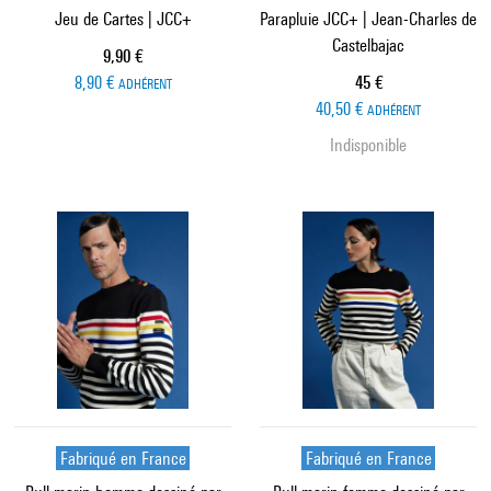
Jeu de Cartes | JCC+
Parapluie JCC+ | Jean-Charles de
Castelbajac
Prix ​​actuel
9,90 €
Prix ​​actuel
8,90 €
45 €
ADHÉRENT
40,50 €
ADHÉRENT
Indisponible
Fabriqué en France
Fabriqué en France