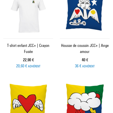
T-shirt enfant JCC+ | Crayon
Housse de coussin JCC+ | Ange
Fusée
amour
Prix ​​actuel
Prix ​​actuel
22,90 €
40 €
20,60 €
36 €
ADHÉRENT
ADHÉRENT