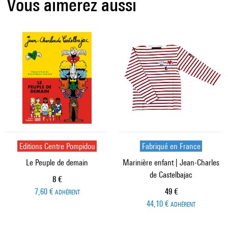
Vous aimerez aussi
Editions Centre Pompidou
Fabriqué en France
Le Peuple de demain
Marinière enfant | Jean-Charles
de Castelbajac
Prix ​​actuel
8 €
Prix ​​actuel
7,60 €
49 €
ADHÉRENT
44,10 €
ADHÉRENT