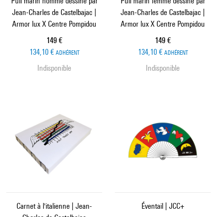
Pull marin homme dessiné par
Pull marin femme dessiné par
Jean-Charles de Castelbajac |
Jean-Charles de Castelbajac |
Armor lux X Centre Pompidou
Armor lux X Centre Pompidou
Prix ​​actuel
Prix ​​actuel
149 €
149 €
134,10 €
134,10 €
ADHÉRENT
ADHÉRENT
Indisponible
Indisponible
Carnet à l'italienne | Jean-
Éventail | JCC+