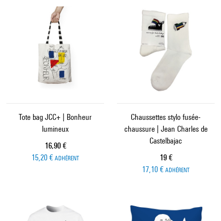
Tote bag JCC+ | Bonheur
Chaussettes stylo fusée-
lumineux
chaussure | Jean Charles de
Castelbajac
Prix ​​actuel
16,90 €
Prix ​​actuel
15,20 €
19 €
ADHÉRENT
17,10 €
ADHÉRENT