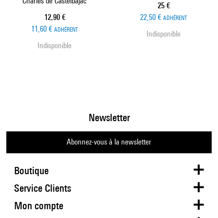
Charles de Castelbajac
Prix ​​actuel
25 €
Prix ​​actuel
12,90 €
22,50 €
ADHÉRENT
11,60 €
ADHÉRENT
Indisponible
Indisponible
Newsletter
Abonnez-vous à la newsletter
Boutique
Service Clients
Mon compte