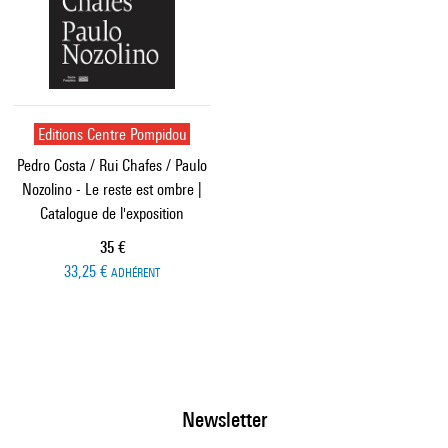
Editions Centre Pompidou
Pedro Costa / Rui Chafes / Paulo
Nozolino - Le reste est ombre |
Catalogue de l'exposition
Prix ​​actuel
35 €
33,25 €
ADHÉRENT
Newsletter